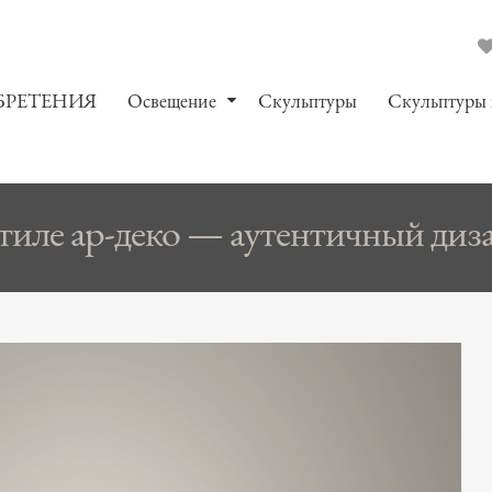
БРЕТЕНИЯ
Oсвещение
Скульптуры
Скульптуры
тиле ар-деко — аутентичный диза