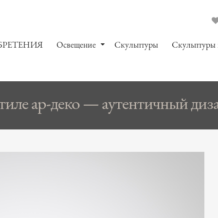
БРЕТЕНИЯ
Oсвещение
Скульптуры
Скульптуры
тиле ар-деко — аутентичный диза