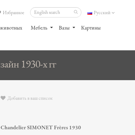
Избранное
Русский
 животных
Мебель
Вазы
Картины
айн 1930-х гг
Добавить в ваш список
Chandelier SIMONET Frères 1930