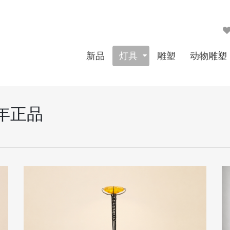
新品
灯具
雕塑
动物雕塑
0年正品