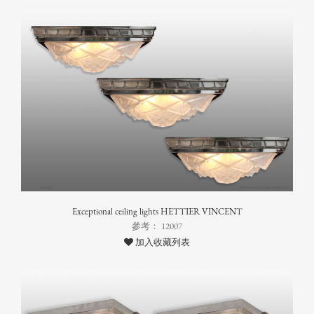
Exceptional ceiling lights HETTIER VINCENT
參考： 12007
加入收藏列表