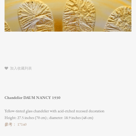
加入收藏列表
Chandelier DAUM NANCY 1930
Yellow-tinted glass chandelier with acid-etched recessed decoration
Height: 27.5 inches (70 cm) ; diameter: 18.9 inches (48 cm)
參考： 17140