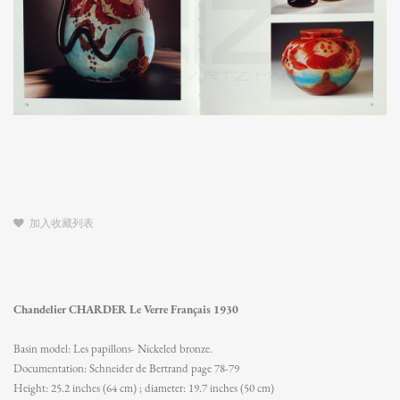
加入收藏列表
Chandelier CHARDER Le Verre Français 1930
Basin model: Les papillons- Nickeled bronze.
Documentation: Schneider de Bertrand page 78-79
Height: 25.2 inches (64 cm) ; diameter: 19.7 inches (50 cm)