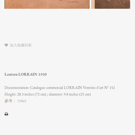
加入收藏列表
Lantern LORRAIN 1930
Documentation: Catalogue commercial LORRAIN Verreries d'art N° 152
Height: 28.3 inches (72 cm) ; diameter: 9.8 inches (25 cm)
參考： 15845