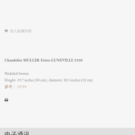
加入收藏列表
Chandelier MULLER Frères LUNEVILLE 1930
Nickeled bronze
Height: 19.7 inches (50 cm) ; diameter: 20.5 inches (52 cm)
參考： 15719
电子通讯