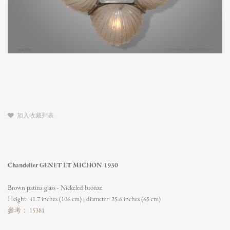
加入收藏列表
Chandelier GENET ET MICHON 1930
Brown patina glass - Nickeled bronze
Height: 41.7 inches (106 cm) ; diameter: 25.6 inches (65 cm)
參考： 15381