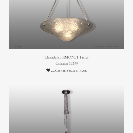
Chandelier SIMONET Frères
Ссылка: 16299
Добавить в ваш список