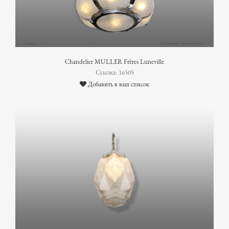
Chandelier MULLER Frères Luneville
Ссылка: 16505
Добавить в ваш список