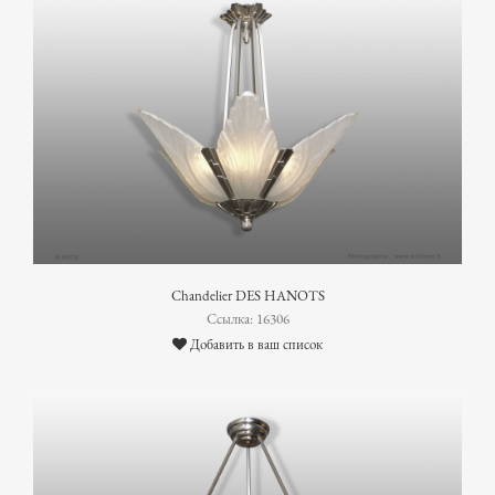
Chandelier DES HANOTS
Ссылка: 16306
Добавить в ваш список