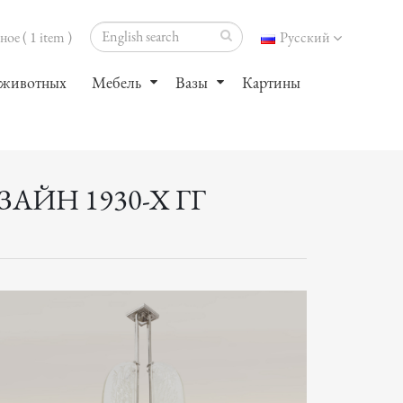
ое ( 1 item )
Русский
 животных
Мебель
Вазы
Картины
ЙН 1930-Х ГГ