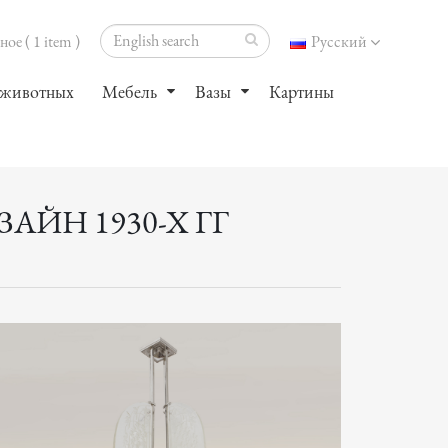
ое ( 1 item )
Русский
 животных
Мебель
Вазы
Картины
ЙН 1930-Х ГГ