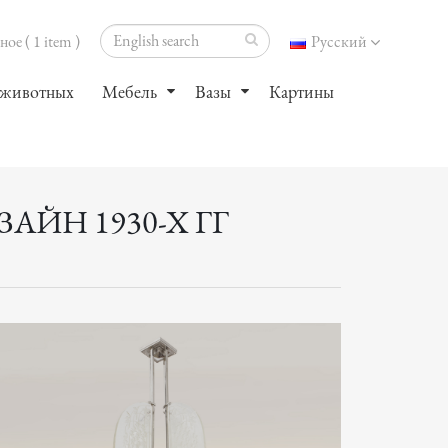
ое ( 1 item )
Русский
 животных
Мебель
Вазы
Картины
ЙН 1930-Х ГГ