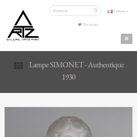
Français
Vos favoris
Lampe SIMONET - Authentique
1930