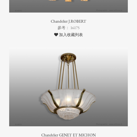
Chandelier J.ROBERT
參考： 16175
加入收藏列表
Chandelier GENET ET MICHON