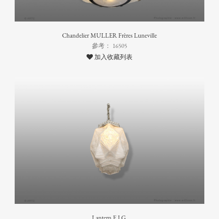
Chandelier MULLER Frères Luneville
參考： 16505
加入收藏列表
Lantern E.J.G.