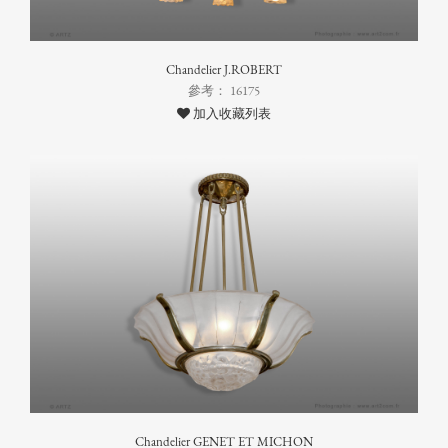
Chandelier J.ROBERT
參考： 16175
加入收藏列表
Chandelier GENET ET MICHON