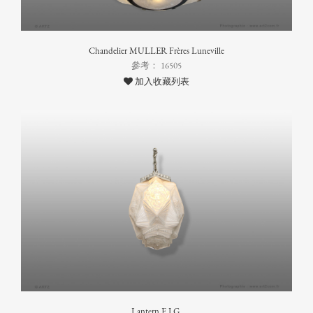
Chandelier MULLER Frères Luneville
參考： 16505
加入收藏列表
Lantern E.J.G.