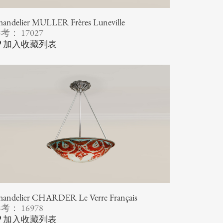
andelier MULLER Frères Luneville
考： 17027
加入收藏列表
handelier CHARDER Le Verre Français
考： 16978
加入收藏列表