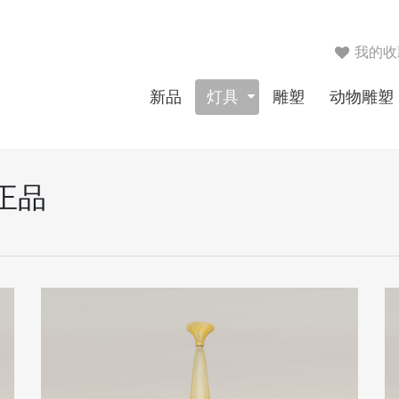
我的收藏列
新品
灯具
雕塑
动物雕塑
正品