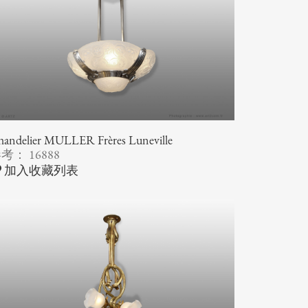
andelier MULLER Frères Luneville
考： 16888
加入收藏列表