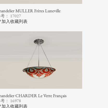
andelier MULLER Frères Luneville
考： 17027
加入收藏列表
handelier CHARDER Le Verre Français
考： 16978
加入收藏列表