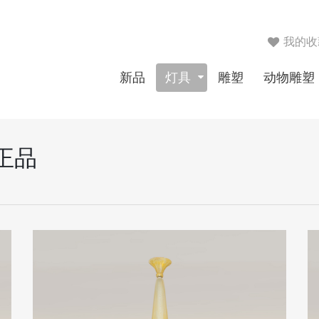
我的收藏列
新品
灯具
雕塑
动物雕塑
正品