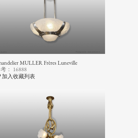
andelier MULLER Frères Luneville
考： 16888
加入收藏列表