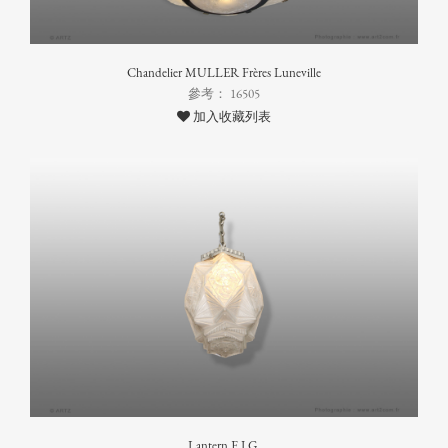
Chandelier MULLER Frères Luneville
參考： 16505
加入收藏列表
Lantern E.J.G.