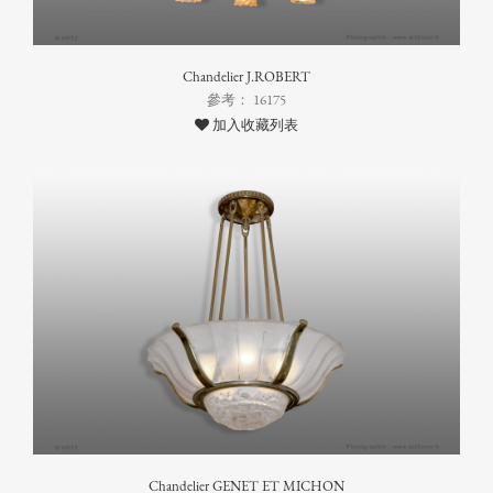
Chandelier J.ROBERT
參考： 16175
加入收藏列表
Chandelier GENET ET MICHON