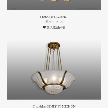
Chandelier J.ROBERT
參考： 16175
加入收藏列表
Chandelier GENET ET MICHON