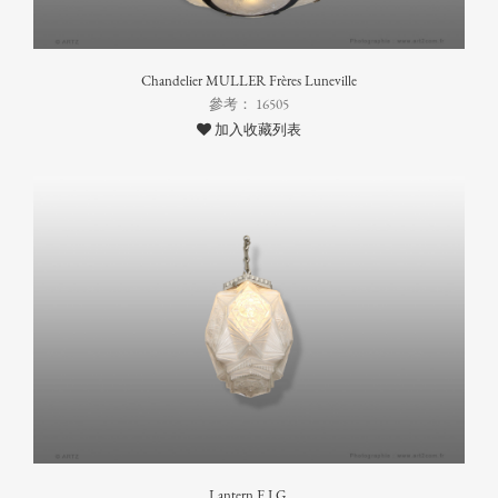
Chandelier MULLER Frères Luneville
參考： 16505
加入收藏列表
Lantern E.J.G.