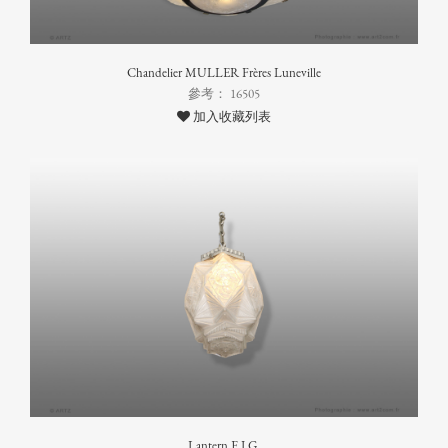
Chandelier MULLER Frères Luneville
參考： 16505
加入收藏列表
Lantern E.J.G.