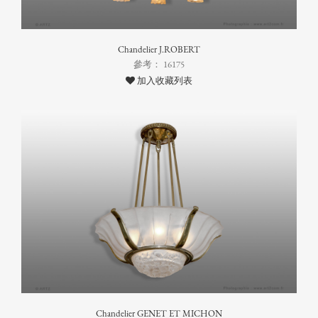
Chandelier J.ROBERT
參考： 16175
加入收藏列表
Chandelier GENET ET MICHON